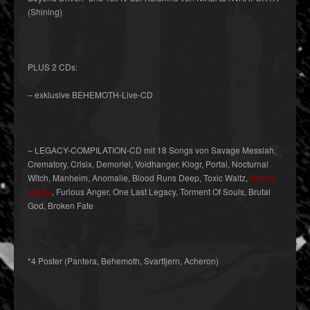
(Shining)
PLUS 2 CDs:
– exklusive
BEHEMOTH-Live-CD
–
LEGACY-COMPILATION-CD
mit 18 Songs von Savage Messiah,
Crematory, Crisix, Demoriel, Voidhanger, Klogr, Portal, Nocturnal
Witch, Manheim, Anomalie, Blood Runs Deep, Toxic Waltz,
Rotten
Dregs
, Furious Anger, One Last Legacy, Torment Of Souls, Brutal
God, Broken Fate
*4 Poster
(Pantera, Behemoth, Svarttjern, Acheron)