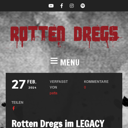
MENU
27
VERFASST
KOMMENTARE
FEB.
VON
0
2014
patta
TEILEN
Rotten Dregs im LEGACY